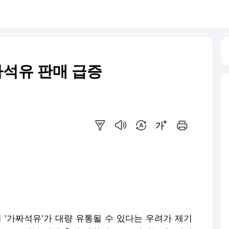
짜석유 판매 급증
요약보기
음성으로 듣기
번역 설정
글씨크기 조절하기
인쇄하기
'가짜석유'가 대량 유통될 수 있다는 우려가 제기