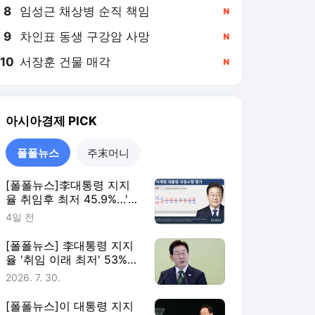
8
임성근 채상병 순직 책임
,신규
9
차인표 동생 구강암 사망
,신규
10
서장훈 건물 매각
,신규
아시아경제
PICK
폴폴뉴스
주末머니
[폴폴뉴스]李대통령 지지
율 취임후 최저 45.9%…'부
정평가, 긍정평가 앞서'
4일 전
[폴폴뉴스] 李대통령 지지
율 '취임 이래 최저' 53%…
민주 40%·국힘 21%
2026. 7. 30.
[폴폴뉴스]이 대통령 지지