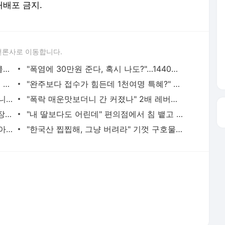
 재배포 금지.
언론사로 이동합니다.
"선수 가슴이 갑자기 커졌다" 여자 사이클서 제기된 '브라 패드' 의혹
"폭염에 30만원 준다, 혹시 나도?"…1440만명 이미 가입된 '이 보험'
"한국 가서 싹쓸이해오자" 외국인 우르르 몰려오더니…3000원짜리 '이것'에도 열광
"완주보다 접수가 힘든데 1천여명 특혜?" 러너들 뿔나게 한 천안 이봉주 마라톤
"해운대인데 뭐 어때" "그래도 마트는 아니지" 점점 뜨거워지는 '비키니 논쟁'
"폭락 매운맛보더니 간 커졌나" 2배 레버리지 막자 3배 짜리로 날아간 개미들
"수건은 드릴께" 손님은 알몸, 직원은 정장…美 식당이 꺼낸 '파격 생존법'
"내 딸보다도 어린데" 편의점에서 침 뱉고 욕설한 10대…경찰은 "미성년이라 처벌 어렵다"
"회사에 핫팬츠·오프숄더 입고 가요"…때아닌 출근 복장 논쟁에 '시끌'
"한국산 찝찝해, 그냥 버려라" 기껏 구호물품 보냈더니…日 누리꾼 '막말'
서비스 약관/정책