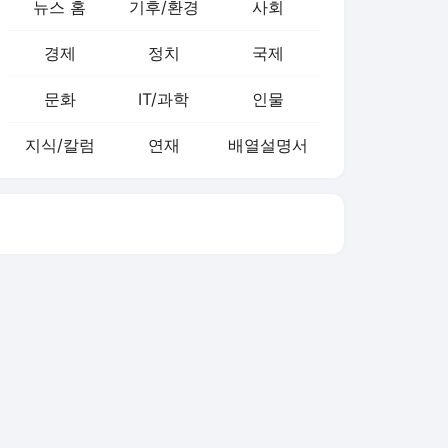
뉴스 홈
기후/환경
사회
경제
정치
국제
문화
IT/과학
인물
지식/칼럼
연재
배열설명서