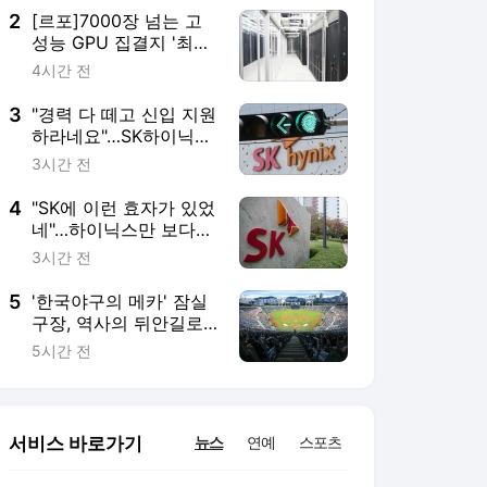
2
[르포]7000장 넘는 고
성능 GPU 집결지 '최대
규모' NHN팩토리X 서
4시간 전
울 가보니
3
"경력 다 떼고 신입 지원
하라네요"…SK하이닉스
이직길 막힌 삼성맨들
3시간 전
'부글부글'
4
"SK에 이런 효자가 있었
네"…하이닉스만 보다가
놓친 2분기 깜짝 실적 1
3시간 전
위
5
'한국야구의 메카' 잠실
구장, 역사의 뒤안길로
사라진다
5시간 전
서비스 바로가기
뉴스
연예
스포츠