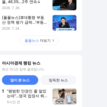
율, 46.3%…2주 연속↓
2026. 7. 26.
[폴폴뉴스]李대통령 부동
산 정책 평가 급락…'부동산
정책 잘한다' 3월 51%→ 7
2026. 7. 24.
월 26%
폴폴뉴스
더보기
아시아경제 랭킹 뉴스
최근 3시간 집계 결과입니다.
많이 본 뉴스
탐독한 뉴스
1
"평범한 안경인 줄 알았
는데"…영국 업장서 퇴
출당하는 '스마트안경'
5시간 전