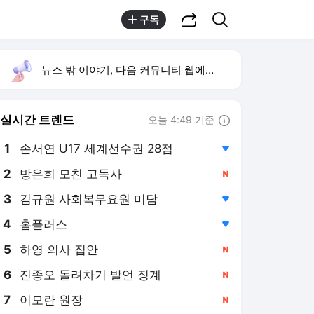
공유하기
검색
구독
뉴스 밖 이야기, 다음 커뮤니티 웹에서 보기
실시간 트렌드
오늘 4:49 기준
툴팁보기
1
손서연 U17 세계선수권 28점
,하락
2
방은희 모친 고독사
,신규
3
김규원 사회복무요원 미담
,하락
4
홈플러스
,하락
5
하영 의사 집안
,신규
6
진종오 돌려차기 발언 징계
,신규
7
이모란 원장
,신규