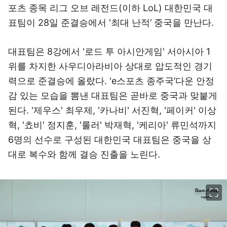
포츠 종목 리그 오브 레전드(이하 LoL) 대한민국 대
표팀이 28일 준결승에서 '최대 난적’ 중국을 만난다.
대표팀은 8강에서 '로드 투 아시안게임' 서아시아 1
위를 차지한 사우디아라비아 상대로 압도적인 경기
력으로 준결승에 올랐다. 'e스포츠 종주국’다운 안정
감 있는 모습을 뽐낸 대표팀은 곧바로 중국과 맞붙게
된다. '제우스' 최우제, '카나비' 서진혁, '페이커' 이상
혁, '쵸비' 정지훈, '룰러' 박재혁, '케리아' 류민석까지
6명의 선수로 구성된 대한민국 대표팀은 중국을 상
대로 복수와 함께 결승 진출을 노린다.
이미지 크게 보기