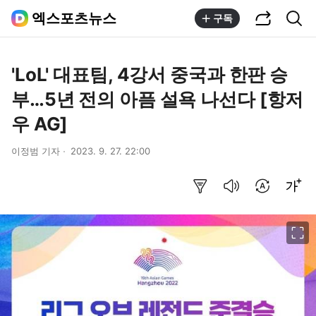
공유하기
통합검색
엑스포츠뉴스
구독
'LoL' 대표팀, 4강서 중국과 한판 승
부…5년 전의 아픔 설욕 나선다 [항저
우 AG]
이정범 기자
2023. 9. 27. 22:00
요약보기
음성으로 듣기
번역 설정
글씨크기 조절하기
이미지 크게 보기