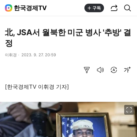
공유하기
통합검색
한국경제TV
구독
北, JSA서 월북한 미군 병사 '추방' 결
정
이휘경
2023. 9. 27. 20:59
요약보기
음성으로 듣기
번역 설정
글씨크기 조절하기
[한국경제TV 이휘경 기자]
이미지 크게 보기