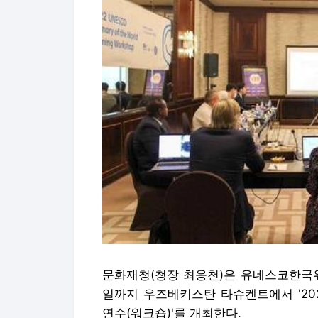
문화재청(청장 최응천)은 유네스코한국위
일까지 우즈베키스탄 타슈켄트에서 '20
연수(워크숍)'를 개최한다.