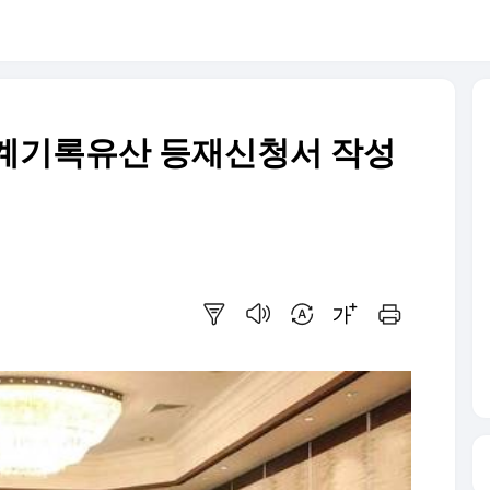
세계기록유산 등재신청서 작성
요약보기
음성으로 듣기
번역 설정
글씨크기 조절하기
인쇄하기