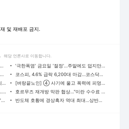
전재 및 재배포 금지.
.
해당 언론사로 이동합니다.
 부동산 토론회서 시민들 "공급·전월세 대책이 먼저" | 연합뉴스
'극한폭염' 금요일 '절정'…주말에도 덥지만 한풀 꺾인다 | 연합뉴스
李대통령 "좋은 의도 정책도 국민 피해주면 안하느니만 못해" | 연합뉴스
코스피, 4.6% 급락 6,200대 마감…코스닥은 닷새째 상승 | 연합뉴스
산업장관 "주52시간 손봐야…일하려는 의지 막아선 안돼" | 연합뉴스
[벼랑끝노인] ④ 사기에 울고 폭력에 피멍…노인을 위한 나라는 어디에 | 연합뉴스
재경차관 "실거주 유예 추가확대 준비중…매도에 불편없게 노력" | 연합뉴스
호르무즈 재개방 막판 협상…"이란 수수료 최대 7% 요구" | 연합뉴스
월드컵 탈락·청문회에 첫 압수수색까지…'초상집' 된 축구협회 | 연합뉴스
반도체 호황에 경상흑자 역대 최대…상반기 2천억달러 육박(종합) | 연합뉴스