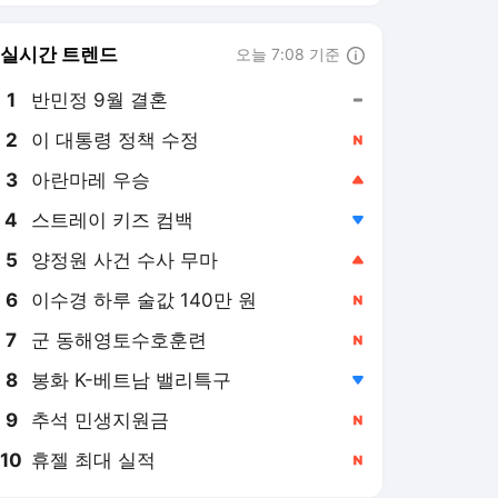
실시간 트렌드
오늘 7:08 기준
툴팁보기
1
반민정 9월 결혼
,유지
2
이 대통령 정책 수정
,신규
3
아란마레 우승
,상승
4
스트레이 키즈 컴백
,하락
5
양정원 사건 수사 무마
,상승
6
이수경 하루 술값 140만 원
,신규
7
군 동해영토수호훈련
,신규
8
봉화 K-베트남 밸리특구
,하락
9
추석 민생지원금
,신규
10
휴젤 최대 실적
,신규