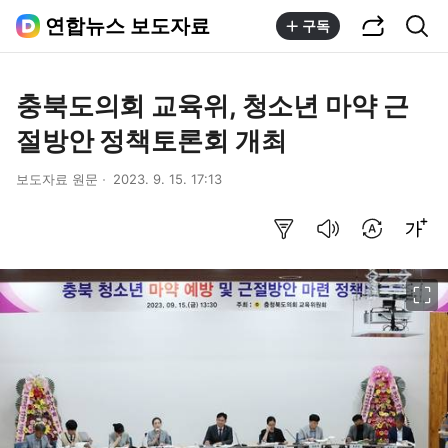
공유하기
통합검색
연합뉴스 보도자료
구독
충북도의회 교육위, 청소년 마약 근
절방안 정책토론회 개최
보도자료 원문
2023. 9. 15. 17:13
요약보기
음성으로 듣기
번역 설정
글씨크기 조절하기
이미지 크게 보기