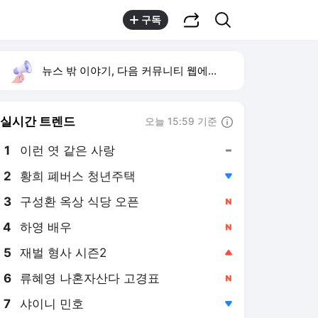
공유하기
검색
구독
뉴스 밖 이야기, 다음 커뮤니티 웹에서 보기
실시간 트렌드
오늘 15:59 기준
툴팁보기
1
이런 엿 같은 사랑
,유지
2
황희 폐버스 청년주택
,하락
3
구성환 옥상 식당 오픈
,신규
4
하영 배우
,신규
5
재벌 형사 시즌2
,상승
6
류혜영 나혼자산다 고경표
,신규
7
샤이니 민호
,하락