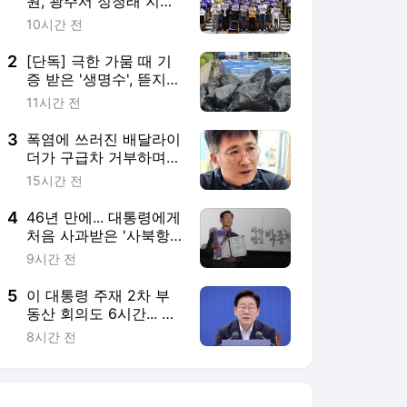
원, 광주서 정청래 지지
호소
10시간 전
2
[단독] 극한 가뭄 때 기
증 받은 '생명수', 뜯지도
않고 폐기한 강릉시
11시간 전
3
폭염에 쓰러진 배달라이
더가 구급차 거부하며
남긴 한마디
15시간 전
4
46년 만에... 대통령에게
처음 사과받은 '사북항
쟁' 광부들 "이제서야"
9시간 전
5
이 대통령 주재 2차 부
동산 회의도 6시간... 고
심 깊은 청와대
8시간 전