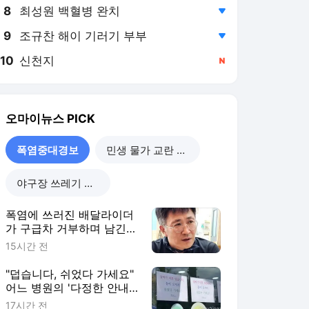
8
최성원 백혈병 완치
,하락
9
조규찬 해이 기러기 부부
,하락
10
신천지
,신규
오마이뉴스
PICK
폭염중대경보
민생 물가 교란 사건
야구장 쓰레기 리포트
폭염에 쓰러진 배달라이더
가 구급차 거부하며 남긴
한마디
15시간 전
"덥습니다, 쉬었다 가세요"
어느 병원의 '다정한 안내
문'
17시간 전