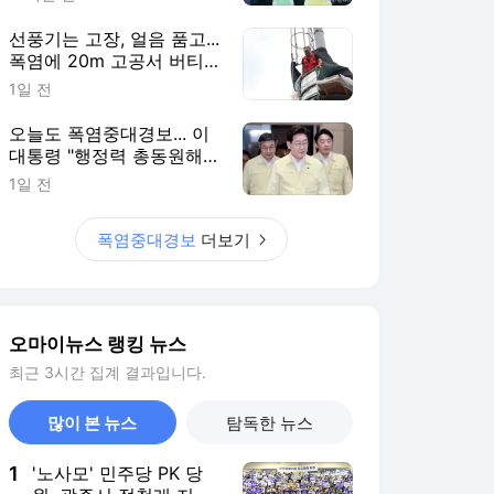
선풍기는 고장, 얼음 품고...
폭염에 20m 고공서 버티
는 남자
1일 전
오늘도 폭염중대경보... 이
대통령 "행정력 총동원해
야"
1일 전
폭염중대경보
더보기
오마이뉴스 랭킹 뉴스
최근 3시간 집계 결과입니다.
많이 본 뉴스
탐독한 뉴스
1
'노사모' 민주당 PK 당