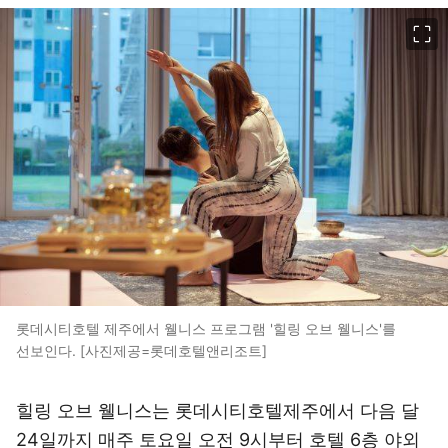
이미지 크게 보기
롯데시티호텔 제주에서 웰니스 프로그램 '힐링 오브 웰니스'를
선보인다. [사진제공=롯데호텔앤리조트]
힐링 오브 웰니스는 롯데시티호텔제주에서 다음 달
24일까지 매주 토요일 오전 9시부터 호텔 6층 야외