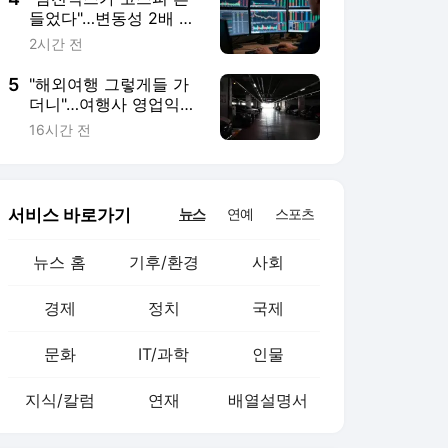
뉴스 홈
기후/환경
사회
경제
정치
국제
문화
IT/과학
인물
지식/칼럼
연재
배열설명서