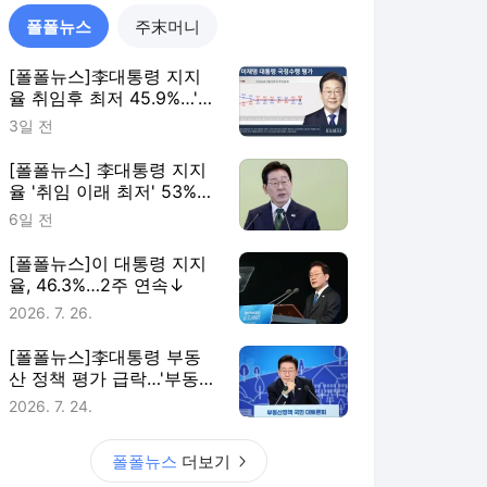
율, 46.3%…2주 연속↓
2026. 7. 26.
[폴폴뉴스]李대통령 부동
산 정책 평가 급락…'부동산
정책 잘한다' 3월 51%→ 7
2026. 7. 24.
월 26%
폴폴뉴스
더보기
아시아경제 랭킹 뉴스
최근 3시간 집계 결과입니다.
많이 본 뉴스
탐독한 뉴스
1
"로봇보다 급한 게 있었
다" 700% 부채에 결
국…본사 사옥까지 파는
2시간 전
형지[Why&Next]