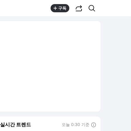
공유하기
검색
구독
실시간 트렌드
오늘 0:30 기준
툴팁보기
1
이아현 세 번 이혼
,유지
2
양정원 사건 수사 무마
,하락
3
구마모토 5.1 지진
,상승
4
배인규 사망
,하락
5
카카오 영업익 최대
,신규
6
한화 서울세계불꽃축제
,신규
7
정부 국가자산기본법
,신규