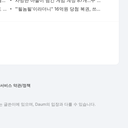
출렁이는 건 주가뿐…461만 삼전 주주, 결국 믿을 건 실적과 서사[이주의 관.종]
사망한 아들이 남긴 게임 계정 87개…中 법원 "상속 가능"
조회수 2580만 '바나나킥 아기'에 농심도 '심쿵'…키보다 큰 대형 바나나킥 전달
"'될놈될'이라더니" 16억원 당첨 복권, 쓰레기차 2시간 뒤져 찾은 사연
서비스 약관/정책
 글쓴이에 있으며, Daum의 입장과 다를 수 있습니다.