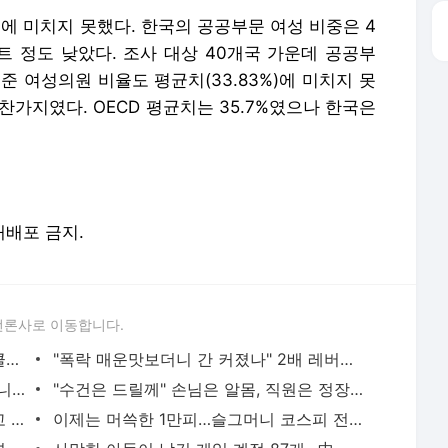
에 미치지 못했다. 한국의 공공부문 여성 비중은 4
포인트 정도 낮았다. 조사 대상 40개국 가운데 공공부
준 여성의원 비율도 평균치(33.83%)에 미치지 못
마찬가지였다. OECD 평균치는 35.7%였으나 한국은
 재배포 금지.
언론사로 이동합니다.
"선수 가슴이 갑자기 커졌다" 여자 사이클서 제기된 '브라 패드' 의혹
"폭락 매운맛보더니 간 커졌나" 2배 레버리지 막자 3배 짜리로 날아간 개미들
"해운대인데 뭐 어때" "그래도 마트는 아니지" 점점 뜨거워지는 '비키니 논쟁'
"수건은 드릴께" 손님은 알몸, 직원은 정장…美 식당이 꺼낸 '파격 생존법'
"내 딸보다도 어린데" 편의점에서 침 뱉고 욕설한 10대…경찰은 "미성년이라 처벌 어렵다"
이제는 머쓱한 1만피…슬그머니 코스피 전망치 낮추는 증권사들