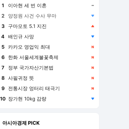
8
사필귀정 뜻
,신규
9
전통시장 엉터리 태극기
,신규
10
장가현 10kg 감량
,하락
아시아경제
PICK
폴폴뉴스
주末머니
[폴폴뉴스]李대통령 지지
율 취임후 최저 45.9%…'부
정평가, 긍정평가 앞서'
3일 전
[폴폴뉴스] 李대통령 지지
율 '취임 이래 최저' 53%…
민주 40%·국힘 21%
6일 전
[폴폴뉴스]이 대통령 지지