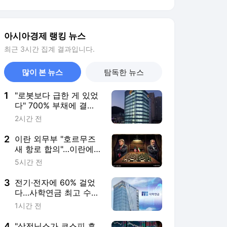
2
이란 외무부 "호르무즈
새 항로 합의"…이란에
선박 통제권 넘기나
5시간 전
3
전기·전자에 60% 걸었
다…사학연금 최고 수익
률 비밀은 '직접 운
1시간 전
용'[기금·공제 대해
부]④
4
"삼전닉스가 코스피 흔
들었다"…변동성 2배 뛴
진짜 이유
2시간 전
5
"해외여행 그렇게들 가
더니"…여행사 영업익
40% 증발, 대체 왜
16시간 전
서비스 바로가기
뉴스
연예
스포츠