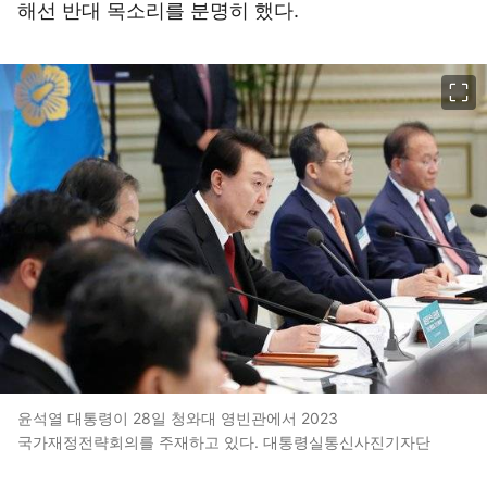
해선 반대 목소리를 분명히 했다.
이미지 크게 보기
윤석열 대통령이 28일 청와대 영빈관에서 2023
국가재정전략회의를 주재하고 있다. 대통령실통신사진기자단