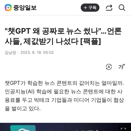
공유하기
통합검색
중앙일보
구독
"챗GPT 왜 공짜로 뉴스 썼나"…언론
사들, 제값받기 나섰다 [팩플]
김남영
2023. 6. 19. 05:02
번역 설정
글씨크기 조절하기
챗GPT가 학습한 뉴스 콘텐트의 값어치는 얼마일까.
인공지능(AI) 학습에 필요한 뉴스 콘텐트에 대한 사
용료를 두고 빅테크 기업들과 미디어 기업들이 협상
을 벌이고 있다.
이미지 크게 보기