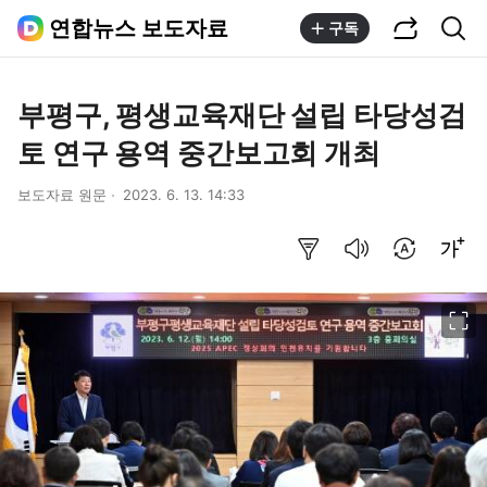
공유하기
통합검색
연합뉴스 보도자료
구독
부평구, 평생교육재단 설립 타당성검
토 연구 용역 중간보고회 개최
보도자료 원문
2023. 6. 13. 14:33
요약보기
음성으로 듣기
번역 설정
글씨크기 조절하기
이미지 크게 보기