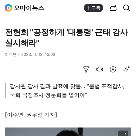
공유하기
통합검색
오마이뉴스
구독
전현희 "공정하게 '대통령' 근태 감사
실시해라"
이주연
2023. 6. 12. 15:03
요약보기
음성으로 듣기
번역 설정
글씨크기 조절하기
감사원 감사 결과 발표에 맞불... "불법 표적감사,
국회 국정조사·청문회를 열어야"
[이주연, 권우성 기자]
이미지 크게 보기