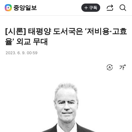
공유하기
통합검색
중앙일보
구독
[시론] 태평양 도서국은 ‘저비용·고효
율’ 외교 무대
2023. 6. 9. 00:59
번역 설정
글씨크기 조절하기