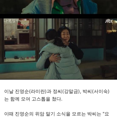
이날 진영순(라미란)과 정씨(강말금), 박씨(서이숙)
는 함께 모여 고스톱을 쳤다.
이때 진영순의 위암 말기 소식을 모르는 박씨는 "요