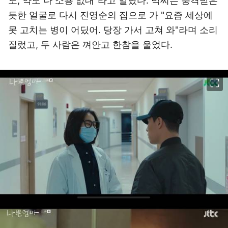
도, 약도 다 소용 없대"라고 알렸다. 박씨는 충격받은
듯한 얼굴로 다시 진영순의 집으로 가 "요즘 세상에
못 고치는 병이 어딨어. 당장 가서 고쳐 와"라며 소리
질렀고, 두 사람은 껴안고 한참을 울었다.
이미지 크게 보기