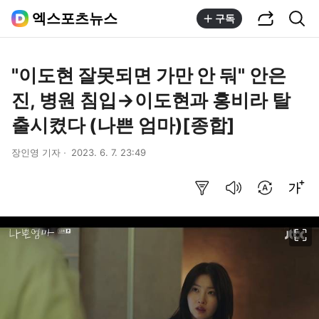
공유하기
통합검색
엑스포츠뉴스
구독
"이도현 잘못되면 가만 안 둬" 안은
진, 병원 침입→이도현과 홍비라 탈
출시켰다 (나쁜 엄마)[종합]
장인영 기자
2023. 6. 7. 23:49
요약보기
음성으로 듣기
번역 설정
글씨크기 조절하기
이미지 크게 보기