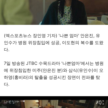
(엑스포츠뉴스 장인영 기자) '나쁜 엄마' 안은진, 유
인수가 병원 위장침입에 성공, 이도현의 복수를 도왔
다.
7일 방송된 JTBC 수목드라마 '나쁜엄마'에서는 병원
에 위장침입한 미주(안은진 분)와 삼식(유인수)이 오
하영(홍비라)의 탈출을 성공시킨 장면이 전파를 탔
다.
이미지 크게 보기