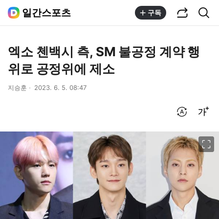
공유하기
통합검색
일간스포츠
구독
엑소 첸백시 측, SM 불공정 계약 행
위로 공정위에 제소
지승훈
2023. 6. 5. 08:47
번역 설정
글씨크기 조절하기
이미지 크게 보기