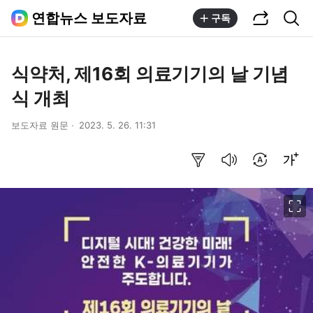
공유하기
통합검색
연합뉴스 보도자료
구독
식약처, 제16회 의료기기의 날 기념
식 개최
보도자료 원문
2023. 5. 26. 11:31
요약보기
음성으로 듣기
번역 설정
글씨크기 조절하기
이미지 크게 보기