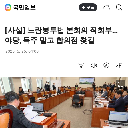
공유하기
통합검색
국민일보
구독
[사설] 노란봉투법 본회의 직회부…
야당, 독주 말고 합의점 찾길
2023. 5. 25. 04:06
요약보기
음성으로 듣기
번역 설정
글씨크기 조절하기
이미지 크게 보기