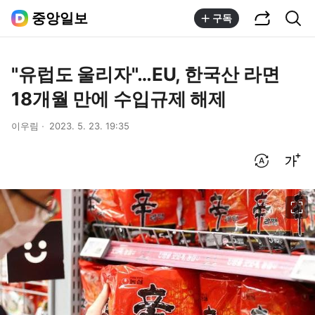
공유하기
통합검색
중앙일보
구독
"유럽도 울리자"…EU, 한국산 라면
18개월 만에 수입규제 해제
이우림
2023. 5. 23. 19:35
번역 설정
글씨크기 조절하기
이미지 크게 보기