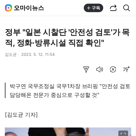
공유하기
통합검색
오마이뉴스
구독
정부 "일본 시찰단 '안전성 검토'가 목
적, 정화·방류시설 직접 확인"
김도균
2023. 5. 12. 11:54
요약보기
음성으로 듣기
번역 설정
글씨크기 조절하기
박구연 국무조정실 국무1차장 브리핑 "안전성 검토
담당해온 전문가 중심으로 구성할 것"
[김도균 기자]
이미지 크게 보기