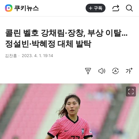
공유하기
통합검색
쿠키뉴스
구독
콜린 벨호 강채림·장창, 부상 이탈…
정설빈·박혜정 대체 발탁
김찬홍
2023. 4. 1. 19:14
요약보기
음성으로 듣기
번역 설정
글씨크기 조절하기
이미지 크게 보기