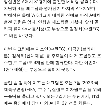
정설빈은 A매치 81경기에 출전한 베테랑 공격수다.
지난해 4월 베트남과 평가전이 마지막 A매치였다.
박혜정은 올해 WK리그에 데뷔한 신예로 아직 A매치
출전 경험은 없다. 연령별 대표팀을 거쳤다. 앞서 골
키퍼 류지수(서울시청)도 부상으로 김경희(수원FC)
로 바뀐 바 있다.
이번 대표팀에는 지소연(수원FC), 이금민(브라이
튼), 김혜리(현대제철) 등 주축들이 대거 포함됐고 조
소현(토트넘)도 9개월 만에 합류한다. 다만 이민아
(현대제철)는 부상으로 뽑히지 못했다.
콜린 벨 감독이 이끄는 대표팀은 오는 7월 ‘2023 국
제축구연맹(FIFA) 호주·뉴질랜드 여자월드컵’을 위해
구슬땀을 흘리고 있다. 오는 7일에는 수원에서, 11일
에는 용인에서 잠비아와 A매치 2연전을 치른다.