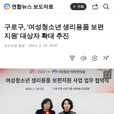
공유하기
통합검색
연합뉴스 보도자료
구독
구로구, '여성청소년 생리용품 보편
지원' 대상자 확대 추진
보도자료 원문
2023. 3. 29. 10:07
요약보기
음성으로 듣기
번역 설정
글씨크기 조절하기
이미지 크게 보기