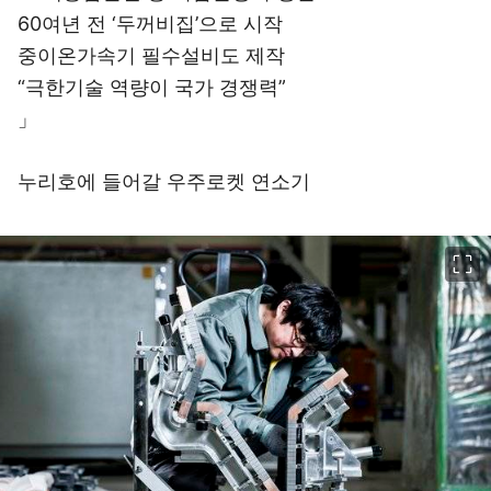
60여년 전 ‘두꺼비집’으로 시작
중이온가속기 필수설비도 제작
“극한기술 역량이 국가 경쟁력”
」
누리호에 들어갈 우주로켓 연소기
이미지 크게 보기