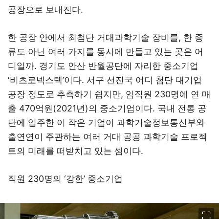
공장으로 보내진다.
한 공장 안에서 최첨단 거대과학기술 장비를, 한 종
류도 아닌 여러 가지를 동시에 만들고 있는 곳은 어
디일까. 경기도 안산 반월공단에 자리한 중소기업
‘비츠로넥스텍’이다. 서구 선진국 어디 첨단 대기업
공장 정도로 추측하기 쉽지만, 임직원 230명에 연 매
출 470억원(2021년)의 중소기업이다. 국내 전통 공
단에 입주한 이 작은 기업이 과학기술정보통신부와
출연연이 주관하는 여러 거대 공공 과학기술 프로젝
트의 미래를 떠받치고 있는 셈이다.
직원 230명의 ‘강한’ 중소기업
이미지 크게 보기