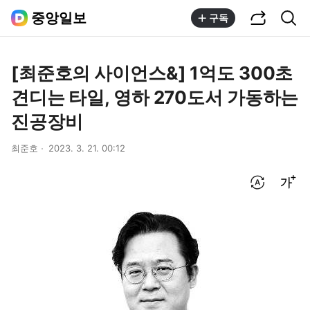
공유하기
통합검색
중앙일보
구독
[최준호의 사이언스&] 1억도 300초
견디는 타일, 영하 270도서 가동하는
진공장비
최준호
2023. 3. 21. 00:12
번역 설정
글씨크기 조절하기