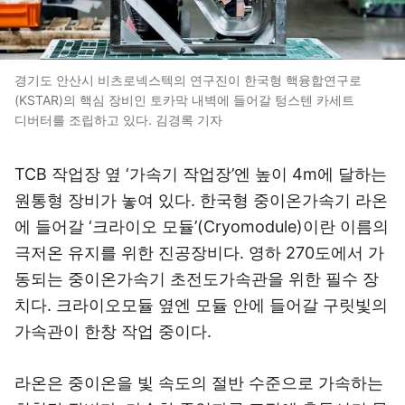
경기도 안산시 비츠로넥스텍의 연구진이 한국형 핵융합연구로
(KSTAR)의 핵심 장비인 토카막 내벽에 들어갈 텅스텐 카세트
디버터를 조립하고 있다. 김경록 기자
TCB 작업장 옆 ‘가속기 작업장’엔 높이 4m에 달하는
원통형 장비가 놓여 있다. 한국형 중이온가속기 라온
에 들어갈 ‘크라이오 모듈’(Cryomodule)이란 이름의
극저온 유지를 위한 진공장비다. 영하 270도에서 가
동되는 중이온가속기 초전도가속관을 위한 필수 장
치다. 크라이오모듈 옆엔 모듈 안에 들어갈 구릿빛의
가속관이 한창 작업 중이다.
라온은 중이온을 빛 속도의 절반 수준으로 가속하는