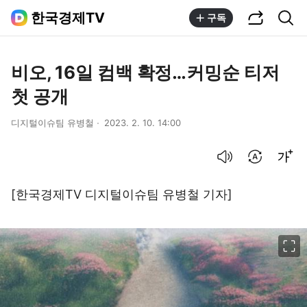
공유하기
통합검색
한국경제TV
구독
비오, 16일 컴백 확정…커밍순 티저
첫 공개
디지털이슈팀 유병철
2023. 2. 10. 14:00
음성으로 듣기
번역 설정
글씨크기 조절하기
[한국경제TV 디지털이슈팀 유병철 기자]
이미지 크게 보기