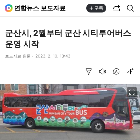
공유하기
통합검색
연합뉴스 보도자료
구독
군산시, 2월부터 군산 시티투어버스
운영 시작
보도자료 원문
2023. 2. 10. 13:43
요약보기
음성으로 듣기
번역 설정
글씨크기 조절하기
이미지 크게 보기