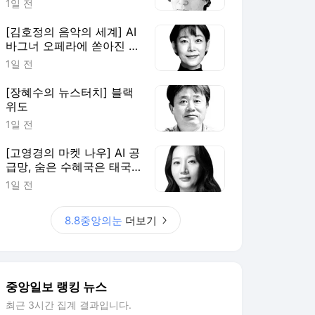
1일 전
[김호정의 음악의 세계] AI
바그너 오페라에 쏟아진 야
유
1일 전
[장혜수의 뉴스터치] 블랙
위도
1일 전
[고영경의 마켓 나우] AI 공
급망, 숨은 수혜국은 태국·
말레이시아
1일 전
8.8중앙의눈
더보기
중앙일보 랭킹 뉴스
최근 3시간 집계 결과입니다.