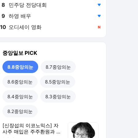
8
민주당 전당대회
,하락
9
하영 배우
,하락
10
오디세이 영화
,신규
중앙일보
PICK
8.8중앙의눈
8.7중앙의눈
8.6중앙의눈
8.5중앙의눈
8.4중앙의눈
8.3중앙의눈
8.2중앙의눈
[신장섭의 이코노믹스] 자
사주 매입은 주주환원과 무
관, 단기 투기 부추길 뿐