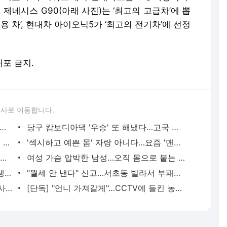
, 제네시스 G90(아래 사진)는 ‘최고의 고급차’에 뽑
용 차’, 현대차 아이오닉5가 ‘최고의 전기차’에 선정
배포 금지.
론사로 이동합니다.
유아인 '프로포폴 투약' 혐의 조사…현재 출국 금지 상태 | 중앙일보
당구 캄보디아댁 '우승' 또 해냈다…고국 위해 준비 중이라는 일 | 중앙일보
"운 나빠 치매 오는 것 아냐…2주 만에 몸 바꾸는 비법 있다" | 중앙일보
'섹시하고 예쁜 몸' 자랑 아니다…요즘 '맨몸 예능' 뜨는 이유 [양성희의 퍼스펙티브] | 중앙일보
잔해 깔린 채 56시간 모유 수유…18개월 아기 살린 엄마의 힘 | 중앙일보
여성 가슴 압박한 남성…오직 몸으로 붙는 한국 예능, 전세계 통했다 | 중앙일보
마돈나, 성형 중독 비판에 "결코 사과할 생각 없어" | 중앙일보
"월세 안 낸다" 신고…서초동 빌라서 부패한 남녀 시신 발견 | 중앙일보
어깨 굽어가며 쓴 논문…92세 최고령 박사 "정신연령은 어려요" | 중앙일보
[단독] "언니 가져갈게"…CCTV에 들킨 농협마트 직원들의 배신 | 중앙일보