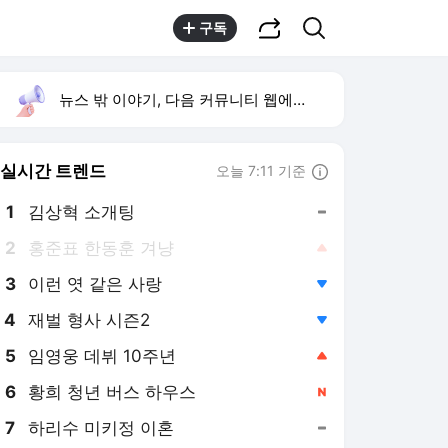
공유하기
검색
구독
뉴스 밖 이야기, 다음 커뮤니티 웹에서 보기
실시간 트렌드
오늘 7:11 기준
툴팁보기
1
김상혁 소개팅
,유지
2
홍준표 한동훈 겨냥
,상승
3
이런 엿 같은 사랑
,하락
4
재벌 형사 시즌2
,하락
5
임영웅 데뷔 10주년
,상승
6
황희 청년 버스 하우스
,신규
7
하리수 미키정 이혼
,유지