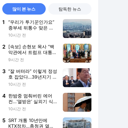
많이 본 뉴스
탐독한 뉴스
1
“우리가 투기꾼인가요”
종부세 뒤통수 맞은 부
부 공동명의 [안장원의
10시간 전
부동산 노트]
2
[속보] 손현보 목사 “백
악관에서 트럼프 대통령
접견”
9시간 전
3
“잘 버텨라” 이렇게 정성
호 잡았다…39년지기 李
대통령의 진심
10시간 전
4
한밤중 멈춰버린 에어
컨…‘열받은’ 실외기 식
히는 4가지 방법
10시간 전
5
SRT 개통 10년만에
KTX정차…충청권 열차·