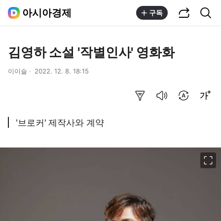
공유하기
통합검색
아시아경제
구독
김영하 소설 '작별인사' 영화화
이이슬
2022. 12. 8. 18:15
요약보기
음성으로 듣기
번역 설정
글씨크기 조절하기
'브로커' 제작사와 계약
이미지 크게 보기