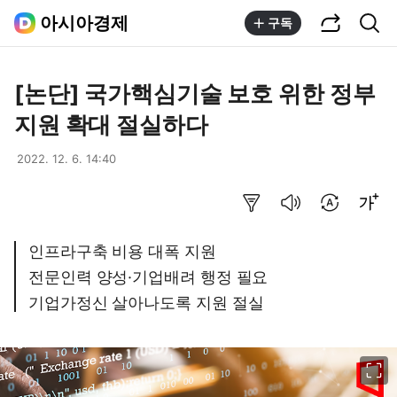
공유하기
통합검색
아시아경제
구독
[논단] 국가핵심기술 보호 위한 정부
지원 확대 절실하다
2022. 12. 6. 14:40
요약보기
음성으로 듣기
번역 설정
글씨크기 조절하기
인프라구축 비용 대폭 지원
전문인력 양성·기업배려 행정 필요
기업가정신 살아나도록 지원 절실
이미지 크게 보기