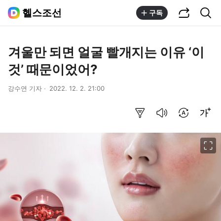
공유하기
통합검색
헬스조선
구독
겨울만 되면 얼굴 빨개지는 이유 ‘이
것’ 때문이었어?
강수연 기자
2022. 12. 2. 21:00
요약보기
음성으로 듣기
번역 설정
글씨크기 조절하기
이미지 크게 보기