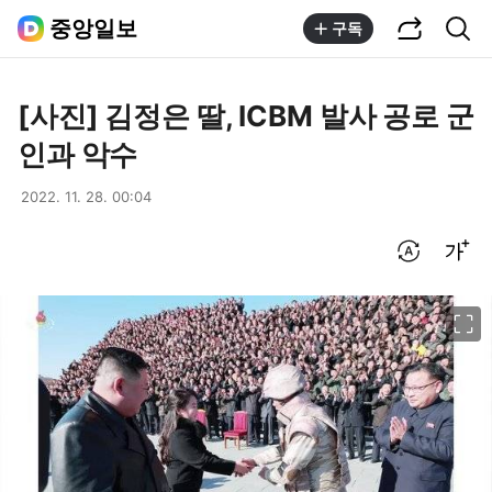
공유하기
통합검색
중앙일보
구독
[사진] 김정은 딸, ICBM 발사 공로 군
인과 악수
2022. 11. 28. 00:04
번역 설정
글씨크기 조절하기
이미지 크게 보기