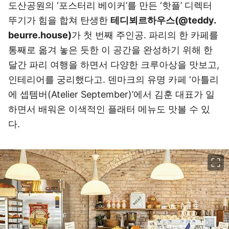
도산공원의 ‘포스터리 베이커’를 만든 ‘핫플’ 디렉터
뚜기가 힘을 합쳐 탄생한
테디뵈르하우스(@teddy.
beurre.house)
가 첫 번째 주인공. 파리의 한 카페를
통째로 옮겨 놓은 듯한 이 공간을 완성하기 위해 한
달간 파리 여행을 하면서 다양한 크루아상을 맛보고,
인테리어를 궁리했다고. 덴마크의 유명 카페 ‘아틀리
에 셉템버(Atelier September)’에서 김훈 대표가 일
하면서 배워온 이색적인 플래터 메뉴도 맛볼 수 있
다.
이미지 크게 보기