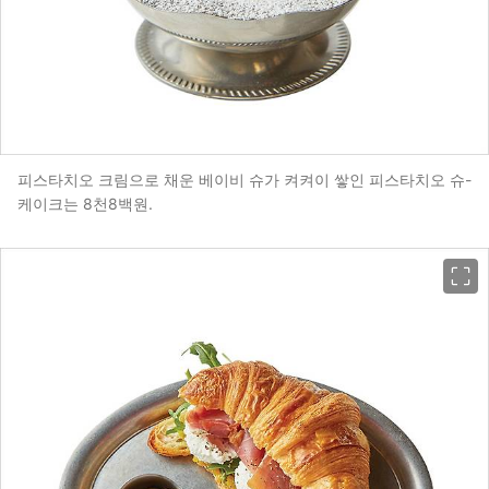
피스타치오 크림으로 채운 베이비 슈가 켜켜이 쌓인 피스타치오 슈-
케이크는 8천8백원.
이미지 크게 보기