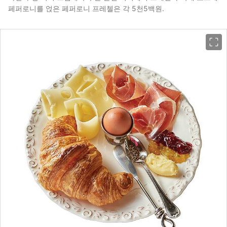
페퍼로니를 얹은 페퍼로니 프레첼은 각 5천5백원.
이미지 크게 보기