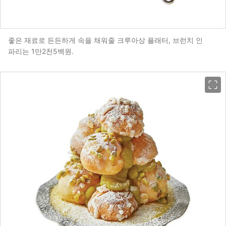
좋은 재료로 든든하게 속을 채워줄 크루아상 플래터, 브런치 인
파리는 1만2천5백원.
이미지 크게 보기