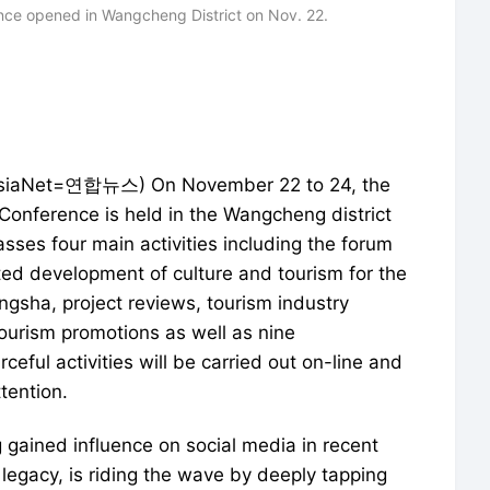
ce opened in Wangcheng District on Nov. 22.
AsiaNet=연합뉴스) On November 22 to 24, the
onference is held in the Wangcheng district
ses four main activities including the forum
ted development of culture and tourism for the
ngsha, project reviews, tourism industry
ourism promotions as well as nine
ceful activities will be carried out on-line and
tention.
g gained influence on social media in recent
l legacy, is riding the wave by deeply tapping