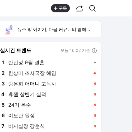
공유하기
검색
구독
뉴스 밖 이야기, 다음 커뮤니티 웹에서 보기
실시간 트렌드
오늘 16:02 기준
툴팁보기
1
반민정 9월 결혼
,유지
2
한상미 조사국장 해임
,상승
3
방은희 어머니 고독사
,신규
4
휴젤 상반기 실적
,신규
5
24기 옥순
,신규
6
이모란 원장
,신규
7
비서실장 강훈식
,신규