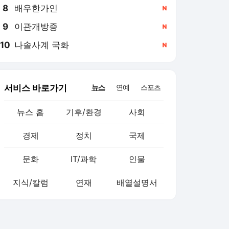
8
배우한가인
,신규
9
이관개방증
,신규
10
나솔사계 국화
,신규
서비스 바로가기
뉴스
연예
스포츠
뉴스 홈
기후/환경
사회
경제
정치
국제
문화
IT/과학
인물
지식/칼럼
연재
배열설명서