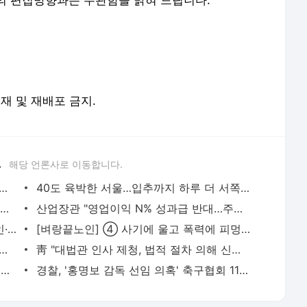
의 편집방향과는 무관함을 밝혀 드립니다.
전재 및 재배포 금지.
.
해당 언론사로 이동합니다.
련 앞두고 동해상으로 단거리 탄도미사일 발사(종합2보) | 연합뉴스
40도 육박한 서울…입추까지 하루 더 서쪽 '극한폭염' | 연합뉴스
李대통령 "좋은 의도 정책도 국민 피해주면 안하느니만 못해"(종합) | 연합뉴스
산업장관 "영업이익 N% 성과급 반대…주총 결의 의무화 추진"(종합) | 연합뉴스
하이닉스 10%대 폭락, 삼전 6.3%↓…외인·기관 팔았다(종합) | 연합뉴스
[벼랑끝노인] ④ 사기에 울고 폭력에 피멍…노인을 위한 나라는 어디에 | 연합뉴스
 3연전 폭염 취소…11일 재개·오후 7시 경기 시작(종합) | 연합뉴스
靑 "대법관 인사 제청, 법적 절차 의해 신속히 이뤄져야" | 연합뉴스
與 "세제개편 영향 모니터링"…일각 '비거주 세부담 증가' 우려(종합) | 연합뉴스
경찰, '홍명보 감독 선임 의혹' 축구협회 11시간 압수수색(종합2보) | 연합뉴스