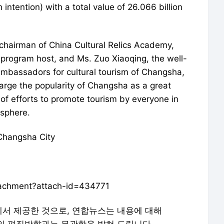
 intention) with a total value of 26.066 billion
 chairman of China Cultural Relics Academy,
rogram host, and Ms. Zuo Xiaoqing, the well-
mbassadors for cultural tourism of Changsha,
large the popularity of Changsha as a great
 of efforts to promote tourism by everyone in
osphere.
 Changsha City
ttachment?attach-id=434771
에서 제공한 것으로, 연합뉴스는 내용에 대해