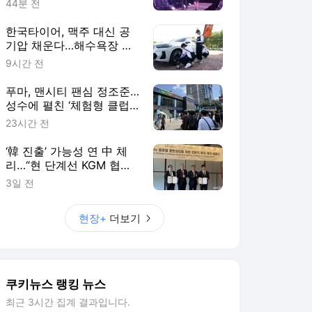
44분 전
한국타이어, 맥주 대신 공
기압 채운다…해수욕장 누
빈 ‘타이어보이’ [현장+]
9시간 전
푸마, 맨시티 팬심 정조준…
성수에 펼친 ‘체험형 클럽
하우스’ [현장+]
23시간 전
‘韓 진출’ 가능성 연 中 체
리…“현 단계선 KGM 협력
이 최우선” [현장+]
3일 전
현장+
더보기
쿠키뉴스 랭킹 뉴스
최근 3시간 집계 결과입니다.