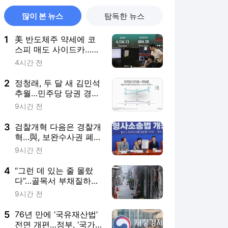
많이 본 뉴스
탐독한 뉴스
1
美 반도체주 약세에 코
스피 매도 사이드카…삼
전·닉스도 급락
4시간 전
2
정청래, 두 달 새 김민석
추월…민주당 당권 경쟁
‘초박빙’
9시간 전
3
검찰개혁 다음은 경찰개
혁…與, 보완수사권 폐지
후속입법 속도내나
9시간 전
4
“그런 데 있는 줄 몰랐
다”…골목서 부채질하는
쪽방촌 주민들 [무(無),
9시간 전
더위쉼터③]
5
76년 만에 ‘국유재산법’
전면 개편…정부, ‘국가