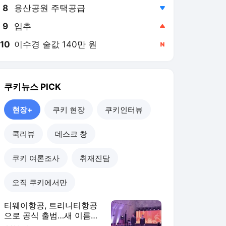
8
용산공원 주택공급
,하락
9
입추
,상승
10
이수경 술값 140만 원
,신규
쿠키뉴스
PICK
현장+
쿠키 현장
쿠키인터뷰
쿡리뷰
데스크 창
쿠키 여론조사
취재진담
오직 쿠키에서만
티웨이항공, 트리니티항공
으로 공식 출범…새 이름에
새 옷 입었다 [현장+]