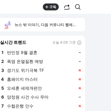
공유하기
검색
구독
뉴스 밖 이야기, 다음 커뮤니티 웹에서 보기
실시간 트렌드
오늘 6:09 기준
툴팁보기
1
반민정 9월 결혼
,유지
2
폭염 온열질환 예방
,유지
4
홈페이지 마스터
,신규
5
오세훈 세제개편안
,신규
6
양정원 사건 수사 무마
,유지
7
수협은행 인수
,신규