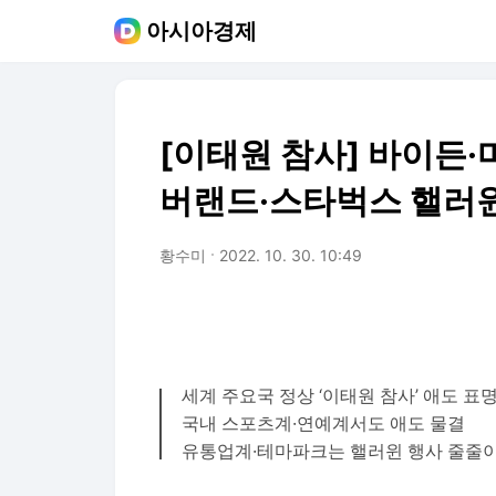
아시아경제
[이태원 참사] 바이든·
버랜드·스타벅스 핼러윈
황수미
2022. 10. 30. 10:49
세계 주요국 정상 ‘이태원 참사’ 애도 표
국내 스포츠계·연예계서도 애도 물결
유통업계·테마파크는 핼러윈 행사 줄줄이