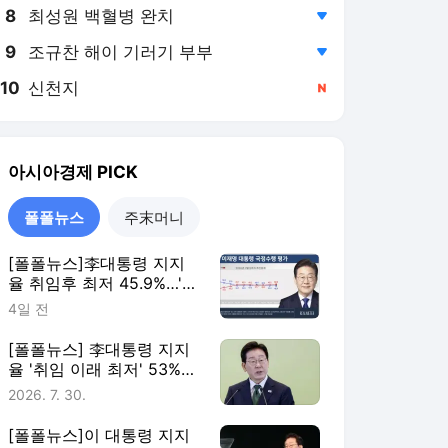
8
최성원 백혈병 완치
,하락
9
조규찬 해이 기러기 부부
,하락
10
신천지
,신규
아시아경제
PICK
폴폴뉴스
주末머니
[폴폴뉴스]李대통령 지지
율 취임후 최저 45.9%…'부
정평가, 긍정평가 앞서'
4일 전
[폴폴뉴스] 李대통령 지지
율 '취임 이래 최저' 53%…
민주 40%·국힘 21%
2026. 7. 30.
[폴폴뉴스]이 대통령 지지