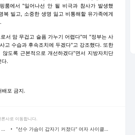
핑룸에서 "일어나선 안 될 비극과 참사가 발생했
 명복 빌고, 소중한 생명 잃고 비통해할 유가족에게
.
로서 맘 무겁고 슬픔 가누기 어렵다"며 "정부는 사
 사고 수습과 후속조치에 두겠다"고 강조했다. 또한
지 않도록 근본적으로 개선하겠다"면서 지방자치단
다.
 재배포 금지.
언론사로 이동합니다.
"경찰관이 20대女 끌고가 경찰서 내부서 성폭행"…직원 78명 직무정지까지, 파키스탄에 무슨 일이
"선수 가슴이 갑자기 커졌다" 여자 사이클서 제기된 '브라 패드' 의혹