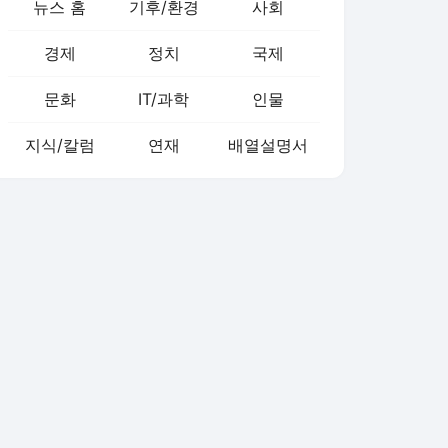
뉴스 홈
기후/환경
사회
경제
정치
국제
문화
IT/과학
인물
지식/칼럼
연재
배열설명서