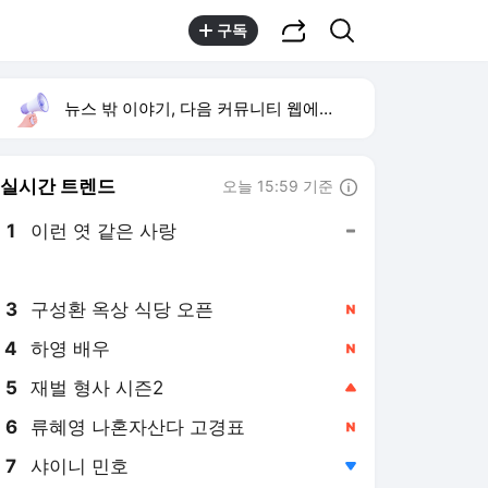
공유하기
검색
구독
뉴스 밖 이야기, 다음 커뮤니티 웹에서 보기
실시간 트렌드
오늘 15:59 기준
툴팁보기
1
이런 엿 같은 사랑
,유지
2
황희 폐버스 청년주택
,하락
3
구성환 옥상 식당 오픈
,신규
4
하영 배우
,신규
5
재벌 형사 시즌2
,상승
6
류혜영 나혼자산다 고경표
,신규
7
샤이니 민호
,하락