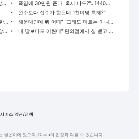
"11살 때 기쁨조 후보였다, 그때 남자들 앞에서…" 탈북민 주장 충격
"폭염에 30만원 준다, 혹시 나도?"…1440만명 이미 가입된 '이 보험'
"한국 오면 무조건 쓸어담는다"…3000원짜리 뭐길래, 외국인 꼭 쟁여 간다는 가방
"완주보다 접수가 힘든데 1천여명 특혜?" 러너들 뿔나게 한 천안 이봉주 마라톤
"빨랫감 다 보이는데"…화장실서 줌 회의한 뉴질랜드 시의원 "문제없다"
"해운대인데 뭐 어때" "그래도 마트는 아니지" 점점 뜨거워지는 '비키니 논쟁'
"수건은 드릴께" 손님은 알몸, 직원은 정장…美 식당이 꺼낸 '파격 생존법'
"내 딸보다도 어린데" 편의점에서 침 뱉고 욕설한 10대…경찰은 "미성년이라 처벌 어렵다"
서비스 약관/정책
 글쓴이에 있으며, Daum의 입장과 다를 수 있습니다.