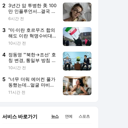
슨 일이
2
3년간 암 투병한 美 100
만 인플루언서…결국 숨
거뒀다
6시간 전
3
"미·이란 호르무즈 합의
해도 이란 혁명수비대가
깰 수 있어"
10시간 전
4
정동영 "'북한→조선' 호
칭 변경, 통일부 방침 아
냐…공론화가 먼저"
10시간 전
5
"너무 더워 에어컨 풀가
동했는데…얼굴 마비되
는 것 같아" 병원 달려간
11시간 전
여성의 최후
서비스 바로가기
뉴스
연예
스포츠