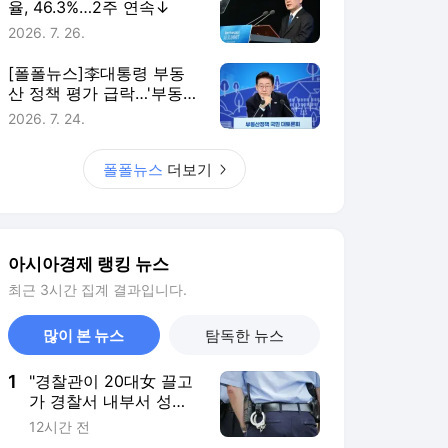
율, 46.3%…2주 연속↓
2026. 7. 26.
[폴폴뉴스]李대통령 부동
산 정책 평가 급락…'부동산
정책 잘한다' 3월 51%→ 7
2026. 7. 24.
월 26%
폴폴뉴스
더보기
아시아경제 랭킹 뉴스
최근 3시간 집계 결과입니다.
많이 본 뉴스
탐독한 뉴스
1
"경찰관이 20대女 끌고
가 경찰서 내부서 성폭
행"…직원 78명 직무정
12시간 전
지까지, 파키스탄에 무