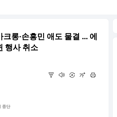
마크롱·손흥민 애도 물결 … 에
 행사 취소
요약보기
음성으로 듣기
번역 설정
글씨크기 조절하기
인쇄하기
명
 중단