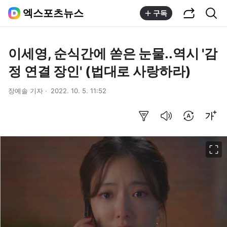
공유하기
통합검색
엑스포츠뉴스
구독
이세영, 순식간에 쏟은 눈물..역시 '감
정 연결 장인' (법대로 사랑하라)
장예솔 기자
2022. 10. 5. 11:52
요약보기
음성으로 듣기
번역 설정
글씨크기 조절하기
이미지 크게 보기