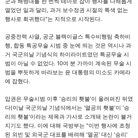
군과 해병대를 한 번씩 테마로 잡아 행사를 다채롭게
열었던 일과 달리, 과거 보수정권 시절의 특색 없는
행사로 회귀했다"는 지적으로 시작된다.
공중전력 사열, 공군 블랙이글스 특수비행팀 축하비
행, 합동 특공무술 시범 중 눈에 띄는 것은 역시나 과
거 국군의날 기념식의 하이라이트였던 특공무술 시
범이 아닐 수 없었다. 10여 분 가까이 계속된 무술 시
범을 뿌듯하게 바라보는 윤 대통령의 미소도 카메라
에 잡혔다.
압권은 무술시범 이후 '승리의 횃불'이 울려퍼진 뒤였
다(이날 국군의날 기념식에서는 '멸공의 횃불'이 '승
리의 횃불'이라는 제목과 가사로 소개돼 논란이 불거
지기도 했다. 이에 대해 국방부는 "이번 행사에 초청
된 외빈 및 외국군 대표를 배려해 '멸공' 대신 '승리'