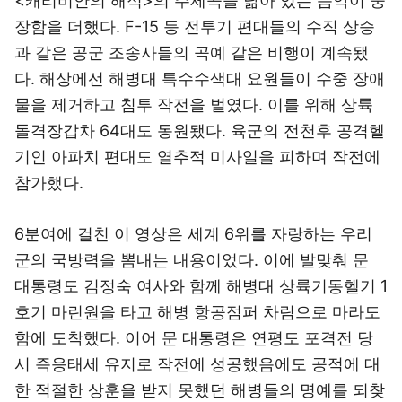
<캐리비안의 해적>의 주제곡을 닮아 있는 음악이 웅
장함을 더했다. F-15 등 전투기 편대들의 수직 상승
과 같은 공군 조송사들의 곡예 같은 비행이 계속됐
다. 해상에선 해병대 특수수색대 요원들이 수중 장애
물을 제거하고 침투 작전을 벌였다. 이를 위해 상륙
돌격장갑차 64대도 동원됐다. 육군의 전천후 공격헬
기인 아파치 편대도 열추적 미사일을 피하며 작전에
참가했다.
6분여에 걸친 이 영상은 세계 6위를 자랑하는 우리
군의 국방력을 뽐내는 내용이었다. 이에 발맞춰 문
대통령도 김정숙 여사와 함께 해병대 상륙기동헬기 1
호기 마린원을 타고 해병 항공점퍼 차림으로 마라도
함에 도착했다. 이어 문 대통령은 연평도 포격전 당
시 즉응태세 유지로 작전에 성공했음에도 공적에 대
한 적절한 상훈을 받지 못했던 해병들의 명예를 되찾