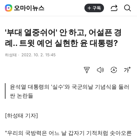
공유하기
통합검색
오마이뉴스
구독
'부대 열중쉬어' 안 하고, 어설픈 경
례.. 트윗 예언 실현한 윤 대통령?
하성태
2022. 10. 2. 15:45
요약보기
음성으로 듣기
번역 설정
글씨크기 조절하기
윤석열 대통령의 '실수'와 국군의날 기념식을 둘러
싼 논란들
[하성태 기자]
"우리의 국방력은 어느 날 갑자기 기적처럼 솟아오른