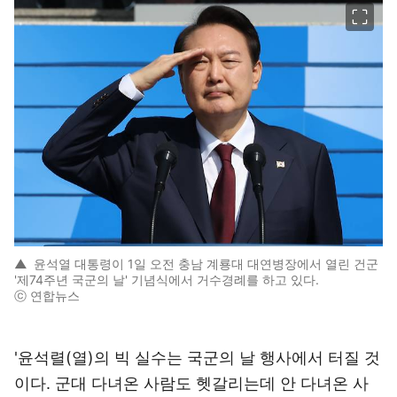
이미지 크게 보기
▲
윤석열 대통령이 1일 오전 충남 계룡대 대연병장에서 열린 건군
'제74주년 국군의 날' 기념식에서 거수경례를 하고 있다.
ⓒ 연합뉴스
'윤석렬(열)의 빅 실수는 국군의 날 행사에서 터질 것
이다. 군대 다녀온 사람도 헷갈리는데 안 다녀온 사