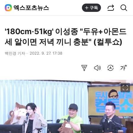
공유하기
통합검색
엑스포츠뉴스
구독
'180cm·51kg' 이성종 "두유+아몬드
세 알이면 저녁 끼니 충분" (컬투쇼)
백민경 기자
2022. 9. 27. 17:38
요약보기
음성으로 듣기
번역 설정
글씨크기 조절하기
이미지 크게 보기