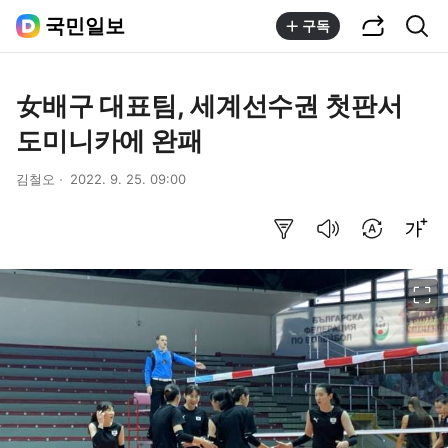
공유하기
통합검색
국민일보
구독
女배구 대표팀, 세계선수권 첫판서
도미니카에 완패
김철오
2022. 9. 25. 09:00
요약보기
음성으로 듣기
번역 설정
글씨크기 조절하기
이미지 크게 보기