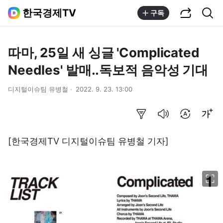
공유하기
통합검색
한국경제TV
구독
따마, 25일 새 싱글 'Complicated
Needles' 발매..독보적 음악성 기대
디지털이슈팀 유병철
2022. 9. 23. 13:00
요약보기
음성으로 듣기
번역 설정
글씨크기 조절하기
[한국경제TV 디지털이슈팀 유병철 기자]
이미지 크게 보기