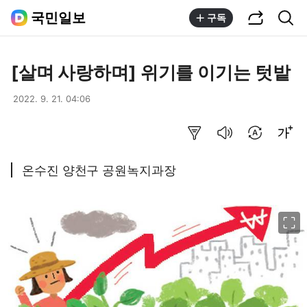
공유하기
통합검색
국민일보
구독
[살며 사랑하며] 위기를 이기는 텃밭
2022. 9. 21. 04:06
요약보기
음성으로 듣기
번역 설정
글씨크기 조절하기
온수진 양천구 공원녹지과장
이미지 크게 보기