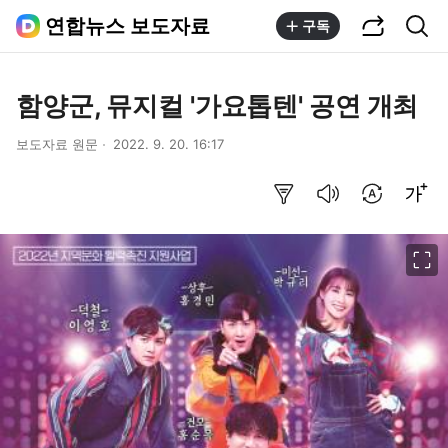
공유하기
통합검색
연합뉴스 보도자료
구독
함양군, 뮤지컬 '가요톱텐' 공연 개최
보도자료 원문
2022. 9. 20. 16:17
요약보기
음성으로 듣기
번역 설정
글씨크기 조절하기
이미지 크게 보기