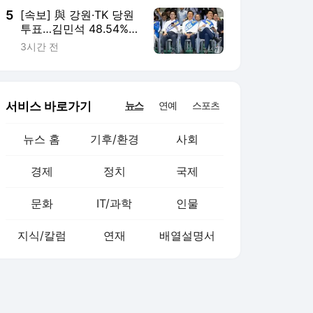
5
[속보] 與 강원·TK 당원
투표…김민석 48.54%·
정청래 44.40%·송영길
3시간 전
7.06%
서비스 바로가기
뉴스
연예
스포츠
뉴스 홈
기후/환경
사회
경제
정치
국제
문화
IT/과학
인물
지식/칼럼
연재
배열설명서