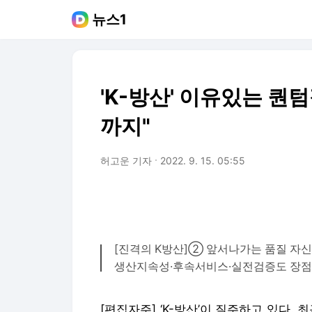
뉴스1
'K-방산' 이유있는 퀀
까지"
허고운 기자
2022. 9. 15. 05:55
[진격의 K방산]② 앞서나가는 품질 자
생산지속성·후속서비스·실전검증도 장점
[편집자주] ‘K-방산’이 질주하고 있다.