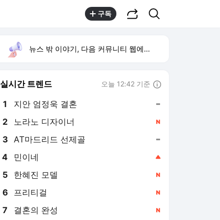
공유하기
검색
구독
뉴스 밖 이야기, 다음 커뮤니티 웹에서 보기
실시간 트렌드
오늘 12:42 기준
툴팁보기
1
지안 엄정욱 결혼
,유지
2
노라노 디자이너
,신규
3
AT마드리드 선제골
,유지
4
민이네
,상승
5
한혜진 모델
,신규
6
프리티걸
,신규
7
결혼의 완성
,신규