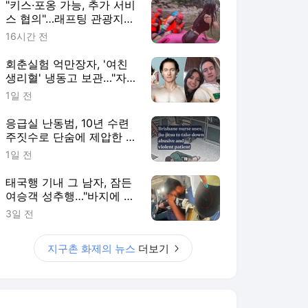
"키스·포옹 가능, 추가 서비
스 협의"…래프팅 관광지
'동반 여성' 논란
16시간 전
회춘실험 억만장자, '여친
생리혈' 냉동고 보관…"자궁
내부 궁금해"
1일 전
응급실 난동범, 10년 수련
주짓수로 단숨에 제압한 간
호사 화제[영상]
1일 전
태국행 기내 그 남자, 잠든
여승객 성추행…"바지에 체
액까지 묻었다"
3일 전
지구촌 화제의 뉴스
더보기