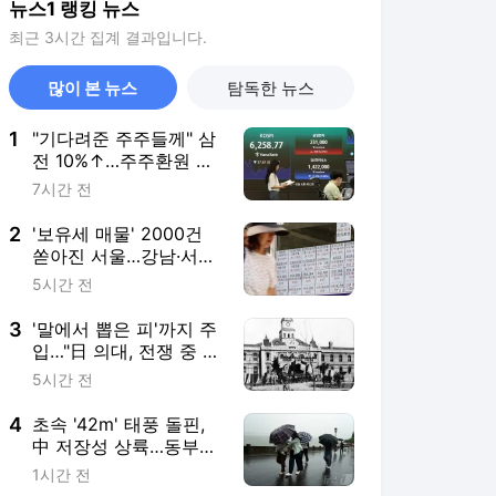
뉴스1 랭킹 뉴스
최근 3시간 집계 결과입니다.
많이 본 뉴스
탐독한 뉴스
1
"기다려준 주주들께" 삼
전 10%↑…주주환원 얼
버무린 SK하닉 8%↓
7시간 전
2
'보유세 매물' 2000건
쏟아진 서울…강남·서초
는 '호가 낮추기'
5시간 전
3
'말에서 뽑은 피'까지 주
입…"日 의대, 전쟁 중 인
체 수혈 실험"
5시간 전
4
초속 '42m' 태풍 돌핀,
中 저장성 상륙…동부
주민 10만 명 대피령
1시간 전