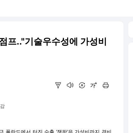
텀점프.."기술우수성에 가성비
요약보기
음성으로 듣기
번역 설정
글씨크기 조절하기
인쇄하기
신감
 최근 폴란드에서 터진 수출 ‘잭팟’은 가성비까지 겸비