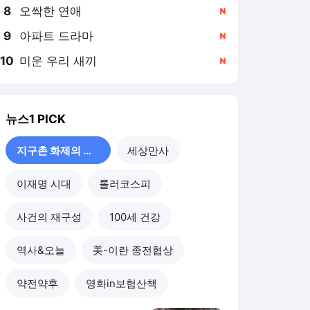
8
오싹한 연애
,신규
9
아파트 드라마
,신규
10
미운 우리 새끼
,신규
뉴스1
PICK
지구촌 화제의 뉴스
세상만사
이재명 시대
롤러코스피
사건의 재구성
100세 건강
역사&오늘
美-이란 종전협상
약전약후
영화in보험산책