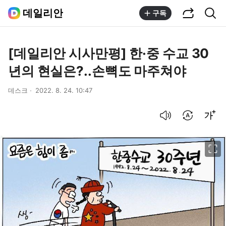
공유하기
통합검색
데일리안
구독
[데일리안 시사만평] 한·중 수교 30
년의 현실은?..손뼉도 마주쳐야
데스크
2022. 8. 24. 10:47
음성으로 듣기
번역 설정
글씨크기 조절하기
이미지 크게 보기