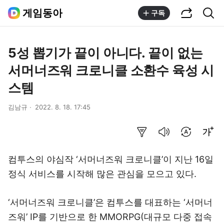
공유하기
통합검색
게임동아
구독
5성 뽑기가 끝이 아니다. 끝이 없는
서머너즈워 크로니클 소환수 육성 시
스템
김남규
2022. 8. 18. 17:45
요약보기
음성으로 듣기
번역 설정
글씨크기 조절하기
컴투스의 야심작 ‘서머너즈워 크로니클’이 지난 16일
정식 서비스를 시작해 많은 관심을 모으고 있다.
‘서머너즈워 크로니클’은 컴투스를 대표하는 ‘서머너
즈워’ IP를 기반으로 한 MMORPG(대규모 다중 접속