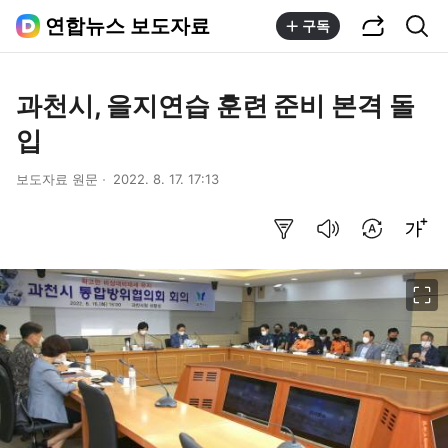
공유하기
통합검색
연합뉴스 보도자료
구독
과천시, 을지연습 훈련 준비 본격 돌
입
보도자료 원문
2022. 8. 17. 17:13
요약보기
음성으로 듣기
번역 설정
글씨크기 조절하기
이미지 크게 보기