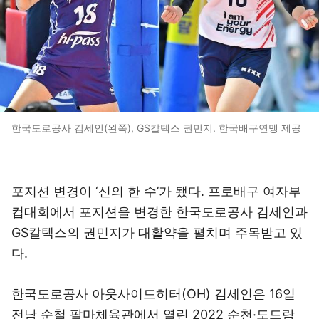
한국도로공사 김세인(왼쪽), GS칼텍스 권민지. 한국배구연맹 제공
포지션 변경이 ‘신의 한 수’가 됐다. 프로배구 여자부
컵대회에서 포지션을 변경한 한국도로공사 김세인과
GS칼텍스의 권민지가 대활약을 펼치며 주목받고 있
다.
한국도로공사 아웃사이드히터(OH) 김세인은 16일
전남 순철 팔마체육관에서 열린 2022 순천·도드람