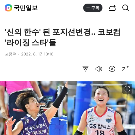
공유하기
통합검색
국민일보
구독
'신의 한수' 된 포지션변경.. 코보컵
'라이징 스타'들
권중혁
2022. 8. 17. 13:16
요약보기
음성으로 듣기
번역 설정
글씨크기 조절하기
이미지 크게 보기