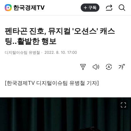
공유하기
통합검색
한국경제TV
구독
펜타곤 진호, 뮤지컬 '오션스' 캐스
팅..활발한 행보
디지털이슈팀 유병철
2022. 8. 10. 17:00
요약보기
음성으로 듣기
번역 설정
글씨크기 조절하기
[한국경제TV 디지털이슈팀 유병철 기자]
이미지 크게 보기