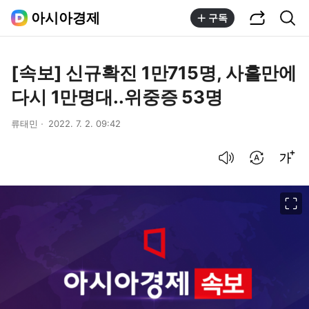
공유하기
통합검색
아시아경제
구독
[속보] 신규확진 1만715명, 사흘만에
다시 1만명대..위중증 53명
류태민
2022. 7. 2. 09:42
음성으로 듣기
번역 설정
글씨크기 조절하기
이미지 크게 보기