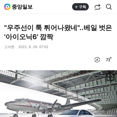
공유하기
통합검색
중앙일보
구독
"우주선이 툭 튀어나왔네"..베일 벗은
'아이오닉6' 깜짝
고석현
2022. 6. 29. 07:02
번역 설정
글씨크기 조절하기
이미지 크게 보기