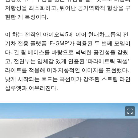
저항성을 최소화하고, 뛰어난 공기역학적 형상을 구
현한 게 특징이다.
이 차는 전작인 아이오닉5에 이어 현대차그룹의 전
기차 전용 플랫폼 'E-GMP'가 적용된 두 번째 모델이
다. 긴 휠 베이스를 바탕으로 넉넉한 공간성을 갖췄
고, 전면부는 입체감 있게 연출된 '파라메트릭 픽셀'
라이트를 적용해 미래지향적인 이미지를 표현했다.
낮게 시작되는 후드는 곡선미가 강조된 스트림 라인
실루엣과 어우러진다.
이미지 크게 보기