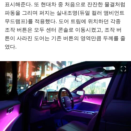
표시해준다. 또 현대차 중 처음으로 잔잔한 물결처럼
파동을 그리며 퍼지는 실내조명(듀얼 컬러 앰비언트
무드램프)를 적용했다. 도어 트림에 위치하던 각종
조작 버튼은 모두 센터 콘솔로 이동시켰고, 조작 버
튼이 사라진 도어는 기존 버튼의 영역만큼 두께를 줄
였다.
이미지 크게 보기