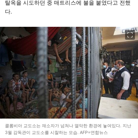
탈옥을 시도하던 중 매트리스에 불을 붙였다고 전했
다.
이미지 크게 보기
콜롬비아 교도소는 재소자가 넘쳐나 열악한 환경에 놓여있다. 지난
3월 감독관이 교도소를 시찰하는 모습. AFP=연합뉴스