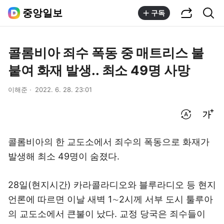
공유하기
통합검색
중앙일보
구독
콜롬비아 죄수 폭동 중 매트리스 불
붙여 화재 발생.. 최소 49명 사망
이해준
2022. 6. 28. 23:01
번역 설정
글씨크기 조절하기
콜롬비아의 한 교도소에서 죄수의 폭동으로 화재가
발생해 최소 49명이 숨졌다.
28일(현지시간) 카라콜라디오와 블루라디오 등 현지
언론에 따르면 이날 새벽 1∼2시께 서부 도시 툴루아
의 교도소에서 큰불이 났다. 교정 당국은 죄수들이