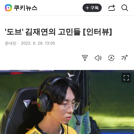
공유하기
통합검색
쿠키뉴스
구독
'도브' 김재연의 고민들 [인터뷰]
문대찬
2022. 6. 26. 13:05
요약보기
음성으로 듣기
번역 설정
글씨크기 조절하기
이미지 크게 보기