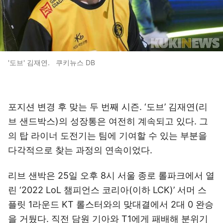
'도브' 김재연. 쿠키뉴스 DB
포지션 변경 후 맞는 두 번째 시즌. ‘도브’ 김재연(리
브 샌드박스)의 성장통은 여전히 계속되고 있다. 그
의 탑 라이너 도전기는 팀에 기여할 수 있는 부분을
다각적으로 찾는 과정의 연속이었다.
리브 샌박은 25일 오후 8시 서울 종로 롤파크에서 열
린 ‘2022 LoL 챔피언스 코리아(이하 LCK)’ 서머 스
플릿 1라운드 KT 롤스터와의 맞대결에서 2대 0 완승
을 거뒀다. 직전 담원 기아와 T1에게 패배해 분위기